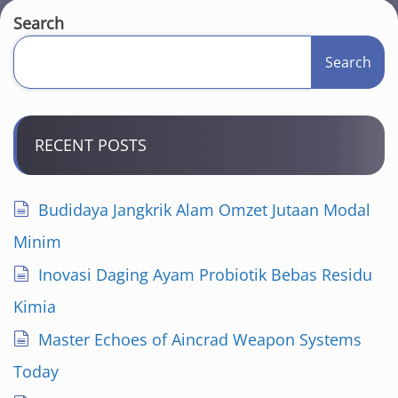
t
Search
s
Search
p
a
RECENT POSTS
g
i
Budidaya Jangkrik Alam Omzet Jutaan Modal
n
Minim
a
Inovasi Daging Ayam Probiotik Bebas Residu
Kimia
t
Master Echoes of Aincrad Weapon Systems
i
Today
o