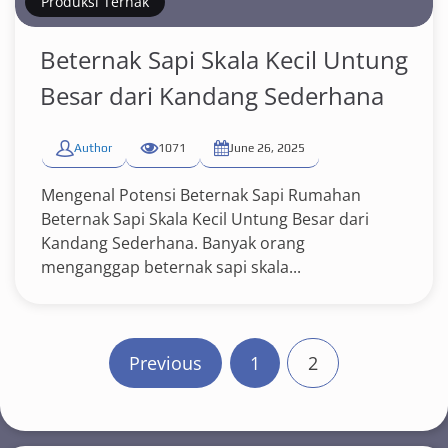
Produksi Ternak
Beternak Sapi Skala Kecil Untung
Besar dari Kandang Sederhana
Author
1071
June 26, 2025
Mengenal Potensi Beternak Sapi Rumahan
Beternak Sapi Skala Kecil Untung Besar dari
Kandang Sederhana. Banyak orang
menganggap beternak sapi skala...
P
Previous
1
2
o
s