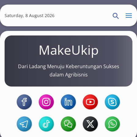
S
k
Saturday, 8 August 2026
i
p
t
MakeUkip
o
m
a
Dari Ladang Menuju Keberuntungan Sukses
i
dalam Agribisnis
n
c
o
n
t
e
n
t